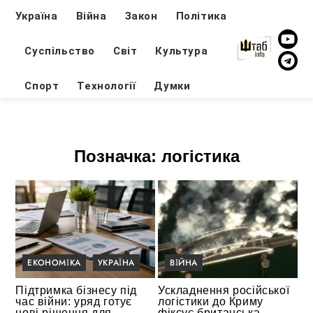
Україна
Війна
Закон
Політика
Суспільство
Світ
Культура
Спорт
Технології
Думки
Позначка:
логістика
ЕКОНОМІКА
УКРАЇНА
ВІЙНА
Підтримка бізнесу під
Ускладнення російської
час війни: уряд готує
логістики до Криму
нові рішення для
фіксує британська