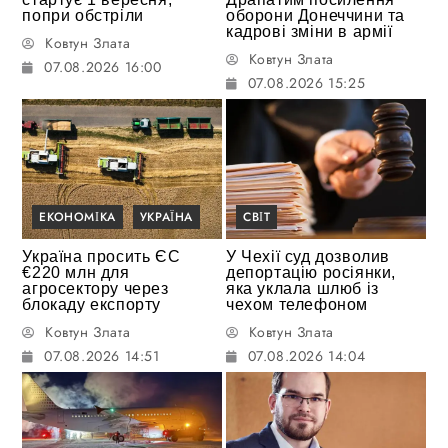
попри обстріли
оборони Донеччини та
кадрові зміни в армії
Ковтун Злата
Ковтун Злата
07.08.2026 16:00
07.08.2026 15:25
ЕКОНОМІКА
УКРАЇНА
СВІТ
Україна просить ЄС
У Чехії суд дозволив
€220 млн для
депортацію росіянки,
агросектору через
яка уклала шлюб із
блокаду експорту
чехом телефоном
Ковтун Злата
Ковтун Злата
07.08.2026 14:51
07.08.2026 14:04