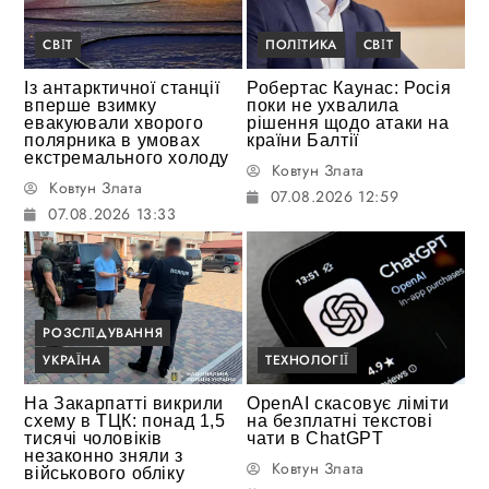
СВІТ
ПОЛІТИКА
СВІТ
Із антарктичної станції
Робертас Каунас: Росія
вперше взимку
поки не ухвалила
евакуювали хворого
рішення щодо атаки на
полярника в умовах
країни Балтії
екстремального холоду
Ковтун Злата
Ковтун Злата
07.08.2026 12:59
07.08.2026 13:33
РОЗСЛІДУВАННЯ
УКРАЇНА
ТЕХНОЛОГІЇ
На Закарпатті викрили
OpenAI скасовує ліміти
схему в ТЦК: понад 1,5
на безплатні текстові
тисячі чоловіків
чати в ChatGPT
незаконно зняли з
Ковтун Злата
військового обліку