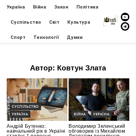
Україна
Війна
Закон
Політика
Суспільство
Світ
Культура
Спорт
Технології
Думки
Автор:
Ковтун Злата
СУСПІЛЬСТВО
УКРАЇНА
ВІЙНА
УКРАЇНА
Андрій Бутенко:
Володимир Зеленський
навчальний рік в Україні
обговорив із Михайлом
стартує 1 вересня,
Драпатим посилення