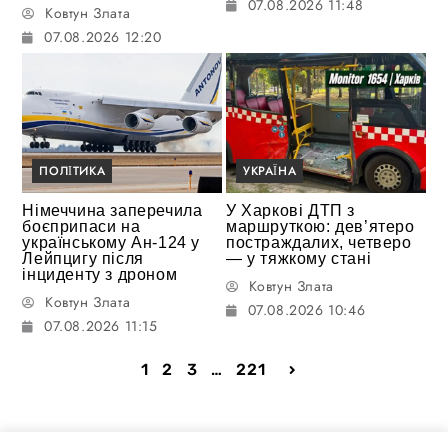
07.08.2026 11:48
Ковтун Злата
07.08.2026 12:20
ПОЛІТИКА
УКРАЇНА
Німеччина заперечила
У Харкові ДТП з
боєприпаси на
маршруткою: дев’ятеро
українському Ан-124 у
постраждалих, четверо
Лейпцигу після
— у тяжкому стані
інциденту з дроном
Ковтун Злата
Ковтун Злата
07.08.2026 10:46
07.08.2026 11:15
1
2
3
…
221