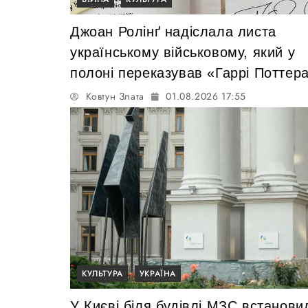
Джоан Ролінґ надіслала листа
українському військовому, який у
полоні переказував «Гаррі Поттер
Ковтун Злата
01.08.2026 17:55
КУЛЬТУРА
УКРАЇНА
У Києві біля будівлі МЗС встанови