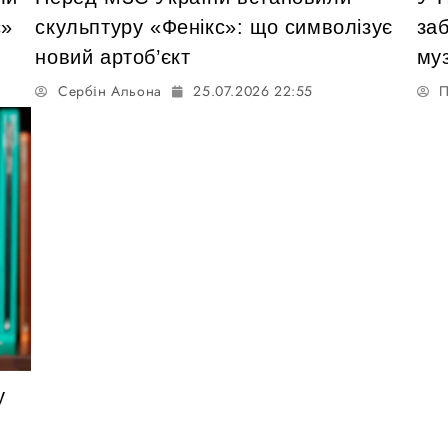
с»
скульптуру «Фенікс»: що символізує
за
новий артоб’єкт
му
Сербін Альона
25.07.2026 22:55
П
у