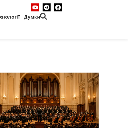
хнології
Думки