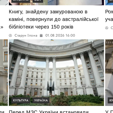
Книгу, знайдену замурованою в
Ро
каміні, повернули до австралійської
уча
а»
бібліотеки через 150 років
С
Старун Ілона
01.08.2026 16:00
КУЛЬТУРА
УКРАЇНА
К
ли
Перед МЗС України встановили
У 