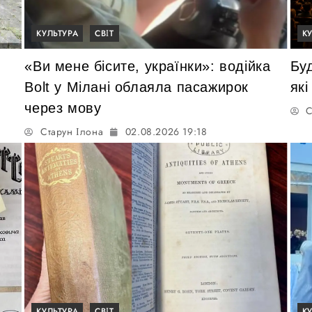
КУЛЬТУРА
СВІТ
К
«Ви мене бісите, українки»: водійка
Буд
Bolt у Мілані облаяла пасажирок
які
через мову
С
Старун Ілона
02.08.2026 19:18
КУЛЬТУРА
СВІТ
К