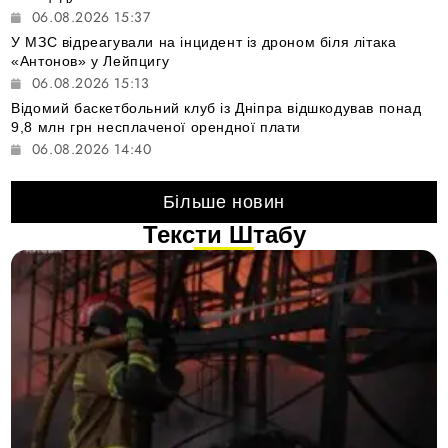
06.08.2026 15:37
У МЗС відреагували на інцидент із дроном біля літака
«Антонов» у Лейпцигу
06.08.2026 15:13
Відомий баскетбольний клуб із Дніпра відшкодував понад
9,8 млн грн несплаченої орендної плати
06.08.2026 14:40
Більше новин
Тексти Штабу