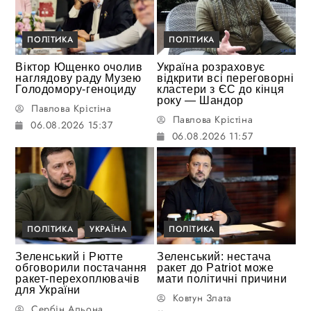
ПОЛІТИКА
ПОЛІТИКА
Віктор Ющенко очолив
Україна розраховує
наглядову раду Музею
відкрити всі переговорні
Голодомору-геноциду
кластери з ЄС до кінця
року — Шандор
Павлова Крістіна
Павлова Крістіна
06.08.2026 15:37
06.08.2026 11:57
ПОЛІТИКА
УКРАЇНА
ПОЛІТИКА
Зеленський і Рютте
Зеленський: нестача
обговорили постачання
ракет до Patriot може
ракет-перехоплювачів
мати політичні причини
для України
Ковтун Злата
Сербін Альона