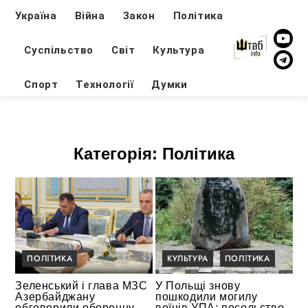
Україна
Війна
Закон
Політика
Суспільство
Світ
Культура
Спорт
Технології
Думки
Категорія:
Політика
ПОЛІТИКА
КУЛЬТУРА
ПОЛІТИКА
Зеленський і глава МЗС
У Польщі знову
Азербайджану
пошкодили могилу
обговорили оборонну
воїнів УПА: посольство