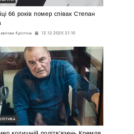
іці 66 років помер співак Степан
а
авлова Крістіна
12.12.2025 21:10
ОЛІТИКА
мер колишній політв’язень Кремля