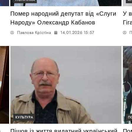
Помер народний депутат від «Слуги
У в
Народу» Олександр Кабанов
Гіг
Павлова Крістіна
14.01.2026 15:57
П
КУЛЬТУРА
П
а
Пішов із життя видатний український
По