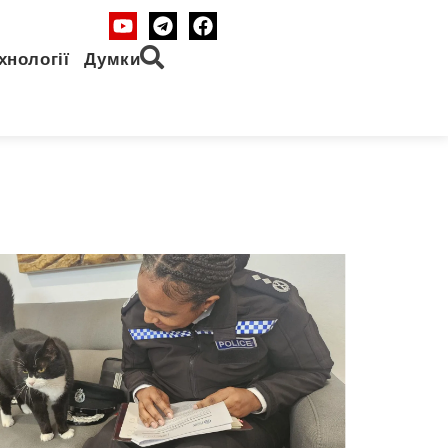
хнології
Думки