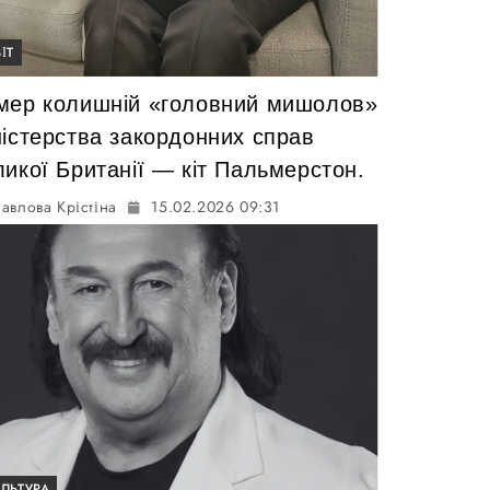
ІТ
мер колишній «головний мишолов»
ністерства закордонних справ
икої Британії — кіт Пальмерстон.
авлова Крістіна
15.02.2026 09:31
УЛЬТУРА