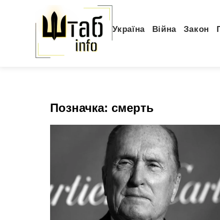
Україна
Війна
Закон
Позначка:
смерть