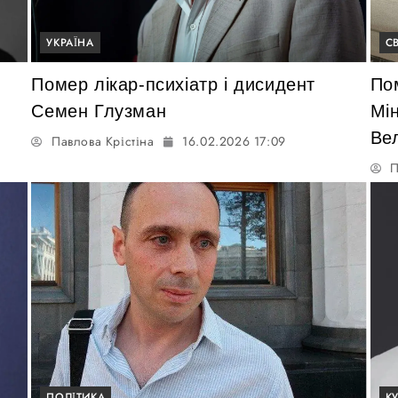
УКРАЇНА
СВ
Помер лікар-психіатр і дисидент
По
Семен Глузман
Мі
Вел
Павлова Крістіна
16.02.2026 17:09
П
ПОЛІТИКА
К