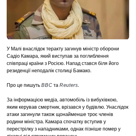
У Малі внаслідок теракту загинув міністр оборони
Садіо Камара, який виступав за поглиблення
співпраці країни з Росією. Напад стався біля його
резиденції неподалік столиці Бамако.
Про це пишуть
BBC
та
Reuters
.
За інформацією медіа, автомобіль із вибухівкою,
яким керував смертник, врізався у будівлю. Унаслідок
атаки загинули також щонайменше троє членів
родини міністра. Камара спочатку вступив у
перестрілку з нападниками, однак пізніше помер у