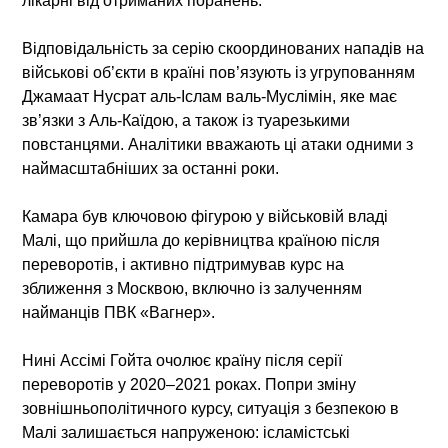
лікарні від отриманих поранень.
Відповідальність за серію скоординованих нападів на
військові об’єкти в країні пов’язують із угрупованням
Джамаат Нусрат аль-Іслам валь-Муслімін, яке має
зв’язки з Аль-Каїдою, а також із туарезькими
повстанцями. Аналітики вважають ці атаки одними з
наймасштабніших за останні роки.
Камара був ключовою фігурою у військовій владі
Малі, що прийшла до керівництва країною після
переворотів, і активно підтримував курс на
зближення з Москвою, включно із залученням
найманців ПВК «Вагнер».
Нині Ассімі Гойта очолює країну після серії
переворотів у 2020–2021 роках. Попри зміну
зовнішньополітичного курсу, ситуація з безпекою в
Малі залишається напруженою: ісламістські