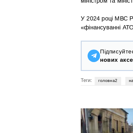
міністром та мініс
У 2024 році МВС Р
«фінансуванні АТ
Підписуйте
нових аксе
Теги:
головна2
н