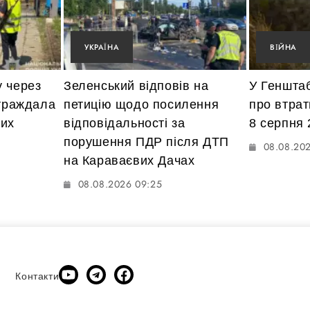
УКРАЇНА
ВІЙНА
у через
Зеленський відповів на
У Геншта
страждала
петицію щодо посилення
про втрат
них
відповідальності за
8 серпня 
порушення ПДР після ДТП
08.08.20
на Караваєвих Дачах
08.08.2026 09:25
Контакти