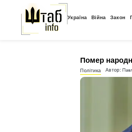
Україна
Війна
Закон
Помер народни
Павл
Автор:
Політика