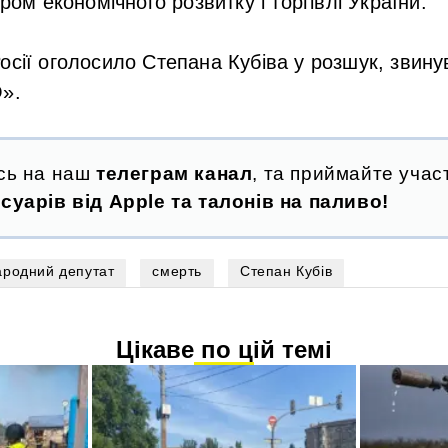
тром економічного розвитку і торгівлі України.
осії оголосило Степана Кубіва у розшук, звину
О».
сь на наш
телеграм канал
, та приймайте участ
суарів від Apple та талонів на паливо!
ародний депутат
смерть
Степан Кубів
Цікаве по цій темі