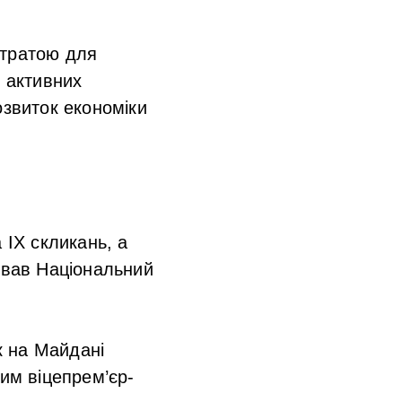
втратою для
з активних
озвиток економіки
 IX скликань, а
ював Національний
к на Майдані
шим віцепрем’єр-