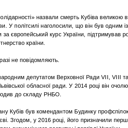
олідарності» назвали смерть Кубіва великою 
и. У політсилі наголосили, що він був одним і
и за європейський курс України, підтримував р
тнерство країни.
разі не повідомляють.
народним депутатом Верховної Ради VII, VIII та
ьвівської обласної ради. У 2014 році він очол
ходив до складу РНБО.
ану Кубів був комендантом Будинку профспіло
єві. Згодом, у 2016 році, його призначили пер