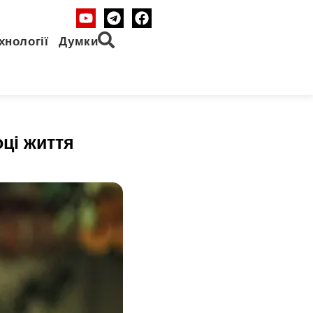
хнології
Думки
ці життя