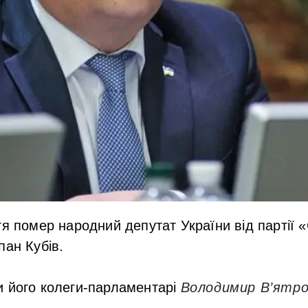
тя помер народний депутат України від партії 
пан Кубів.
и його колеги-парламентарі
Володимир В’ятро