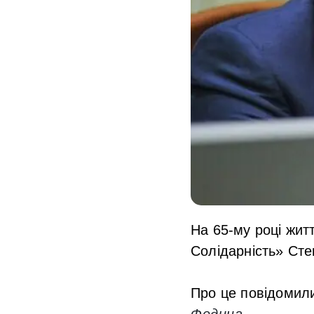
На 65-му році жит
Солідарність» Сте
Про це повідомил
Федина
.