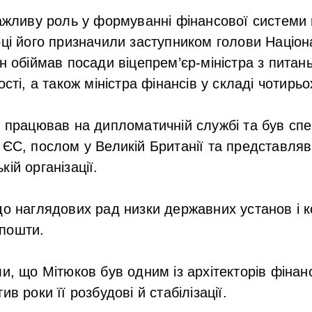
важливу роль у формуванні фінансової системи
оці його призначили заступником голови Націон
н обіймав посади віцепрем’єр-міністра з питан
ості, а також міністра фінансів у складі чотирьо
в працював на дипломатичній службі та був с
 ЄС, послом у Великій Британії та представляв
ій організації.
до наглядових рад низки державних установ і 
пошти.
ли, що Мітюков був одним із архітекторів фінан
ив роки її розбудові й стабілізації.