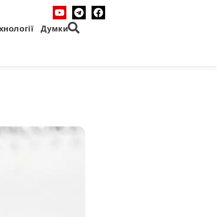
хнології
Думки