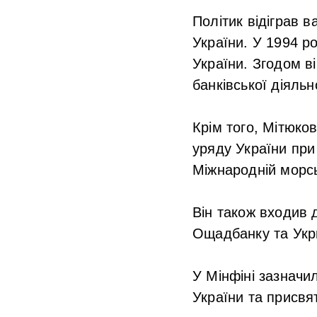
Політик відіграв 
України. У 1994 р
України. Згодом ві
банківської діяльн
Крім того, Мітюко
уряду України при
Міжнародній морськ
Він також входив 
Ощадбанку та Укр
У Мінфіні зазначи
України та присвят