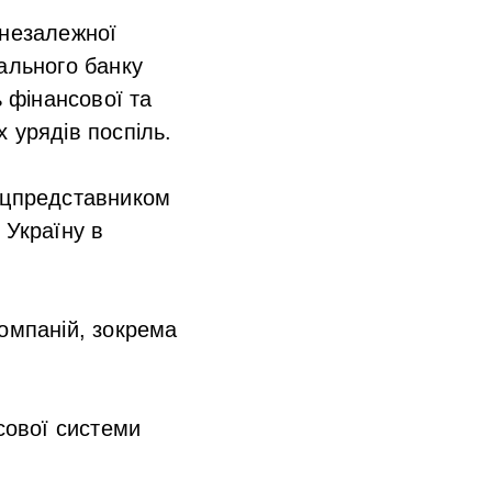
 незалежної
ального банку
ь фінансової та
х урядів поспіль.
пецпредставником
 Україну в
компаній, зокрема
сової системи