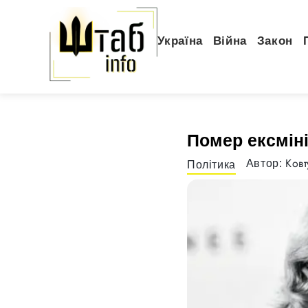
Україна
Війна
Закон
Помер ексміні
Ковт
Автор:
Політика