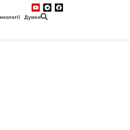
хнології
Думки