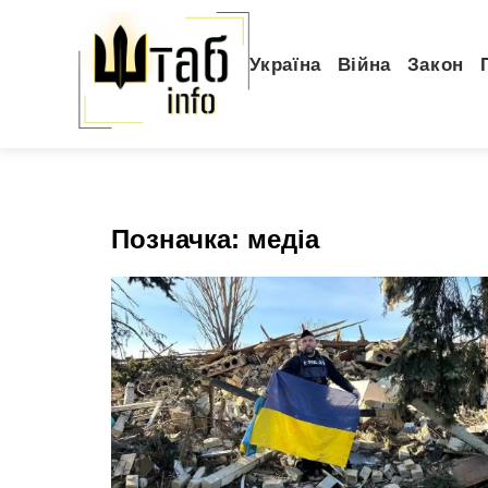
Україна
Війна
Закон
Позначка:
медіа