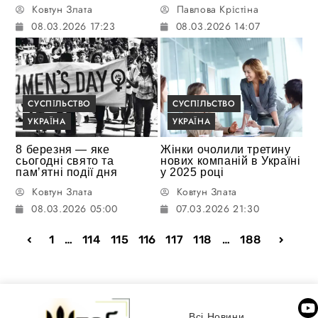
Ковтун Злата
Павлова Крістіна
08.03.2026 17:23
08.03.2026 14:07
СУСПІЛЬСТВО
СУСПІЛЬСТВО
УКРАЇНА
УКРАЇНА
8 березня — яке
Жінки очолили третину
сьогодні свято та
нових компаній в Україні
памʼятні події дня
у 2025 році
Ковтун Злата
Ковтун Злата
08.03.2026 05:00
07.03.2026 21:30
1
…
114
115
116
117
118
…
188
Всі Новини