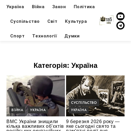
Україна
Війна
Закон
Політика
Суспільство
Світ
Культура
Спорт
Технології
Думки
Категорія:
Україна
СУСПІЛЬСТВО
ВІЙНА
УКРАЇНА
УКРАЇНА
ВМС України знищили
9 березня 2026 року —
кілька важливих об’єктів
яке сьогодні свято та
російських окупаційних
памʼятні події дня