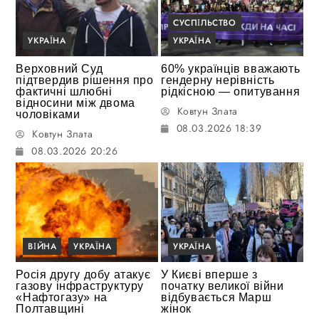
СУСПІЛЬСТВО
УКРАЇНА
УКРАЇНА
Верховний Суд
60% українців вважають
підтвердив рішення про
гендерну нерівність
фактичні шлюбні
рідкісною — опитування
відносини між двома
Ковтун Злата
чоловіками
08.03.2026 18:39
Ковтун Злата
08.03.2026 20:26
ВІЙНА
УКРАЇНА
УКРАЇНА
Росія другу добу атакує
У Києві вперше з
газову інфраструктуру
початку великої війни
«Нафтогазу» на
відбувається Марш
Полтавщині
жінок