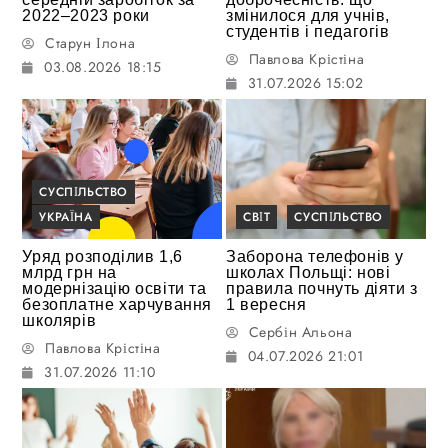
2022–2023 роки
змінилося для учнів,
студентів і педагогів
Старун Ілона
Павлова Крістіна
03.08.2026 18:15
31.07.2026 15:02
СУСПІЛЬСТВО
УКРАЇНА
СВІТ
СУСПІЛЬСТВО
Уряд розподілив 1,6
Заборона телефонів у
млрд грн на
школах Польщі: нові
модернізацію освіти та
правила почнуть діяти з
безоплатне харчування
1 вересня
школярів
Сербін Альона
Павлова Крістіна
04.07.2026 21:01
31.07.2026 11:10