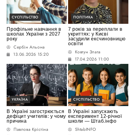
СУСПІЛЬСТВО
ПОЛІТИКА
Профільне навчання в
7 років за переплати в
школах України з 2027
укриттях: у Києві
року
засудили ексчиновницю
освіти
Сербін Альона
Ковтун Злата
13.06.2026 15:20
17.04.2026 11:00
УКРАЇНА
СУСПІЛЬСТВО
В Україні загострюється
В Україні запускають
дефіцит учителів: у чому
експеримент 12-річної
причина
школи — Штаб.інфо
Павлова Крістіна
ShtabINFO