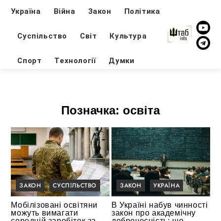
Україна
Війна
Закон
Політика
Суспільство
Світ
Культура
Спорт
Технології
Думки
Позначка:
освіта
ЗАКОН
СУСПІЛЬСТВО
ЗАКОН
УКРАЇНА
Мобілізовані освітяни
В Україні набув чинності
можуть вимагати
закон про академічну
середній заробіток за
доброчесність: що