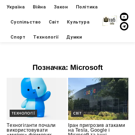
Україна
Війна
Закон
Політика
Суспільство
Світ
Культура
Спорт
Технології
Думки
Позначка:
Microsoft
ТЕХНОЛОГІЇ
СВІТ
Техногіганти почали
Іран пригрозив атаками
використовувати
на Tesla, Google і
«милих» фірмових
Microsoft та інші