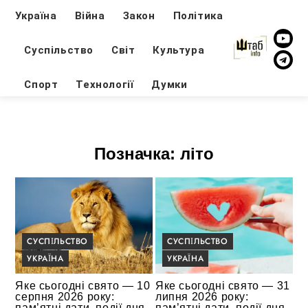
Україна
Війна
Закон
Політика
Суспільство
Світ
Культура
Спорт
Технології
Думки
Позначка:
літо
СУСПІЛЬСТВО
СУСПІЛЬСТВО
УКРАЇНА
УКРАЇНА
Яке сьогодні свято — 10
Яке сьогодні свято — 31
серпня 2026 року:
липня 2026 року:
пам’ятні дати, події дня,
пам’ятні дати, події дня,