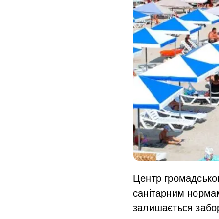
Центр громадськог
санітарним нормам
залишається забор