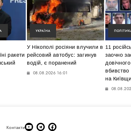
А
УКРАЇНА
ПОЛІТИК
У Нікополі росіяни влучили в
11 російс
їні ракети
рейсовий автобус: загинув
заочно за
нський
водій, є поранений
довічного
вбивство 
08.08.2026 16:01
на Київщи
08.08.202
Контакти