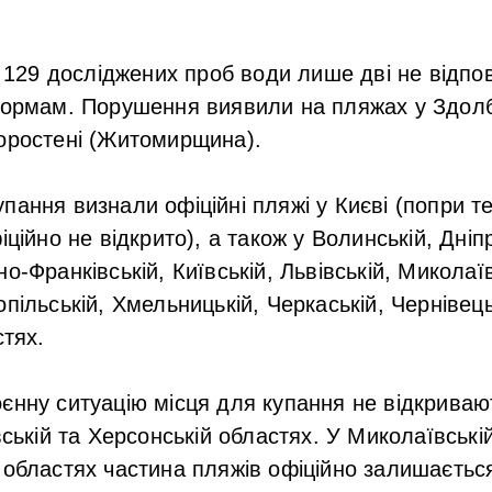
 129 досліджених проб води лише дві не відпо
 нормам. Порушення виявили на пляжах у Здол
оростені (Житомирщина).
пання визнали офіційні пляжі у Києві (попри т
іційно не відкрито), а також у Волинській, Дніп
о-Франківській, Київській, Львівській, Миколаїв
пільській, Хмельницькій, Черкаській, Чернівець
стях.
єнну ситуацію місця для купання не відкривают
вській та Херсонській областях. У Миколаївські
 областях частина пляжів офіційно залишаєтьс