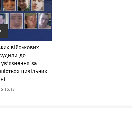
А
ьких військових
судили до
 ув’язнення за
шістьох цивільних
ні
6 15:18