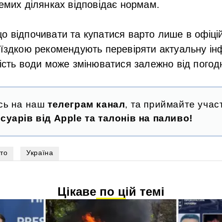
ремих ділянках відповідає нормам.
о відпочивати та купатися варто лише в офіці
оїздкою рекомендують перевіряти актуальну ін
кість води може змінюватися залежно від погод
сь на наш
телеграм канал
, та приймайте участ
суарів від Apple та талонів на паливо!
іто
Україна
Цікаве по цій темі