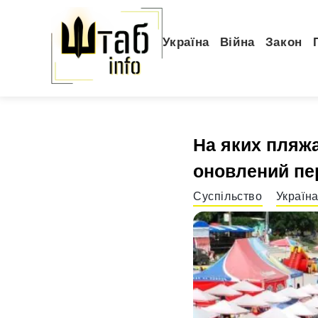
Україна
Війна
Закон
На яких пляж
оновлений пе
Суспільство
Україн