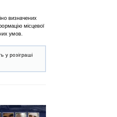
йно визначених
формацію місцевої
них умов.
ь у розіграші