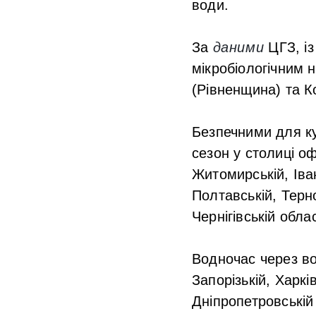
води.
За
даними
ЦГЗ, із
мікробіологічним
(Рівненщина) та К
Безпечними для ку
сезон у столиці оф
Житомирській, Іван
Полтавській, Терно
Чернігівській обла
Водночас через во
Запорізькій, Харкі
Дніпропетровській