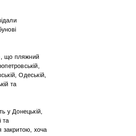
відали
бунові
е, що пляжний
ропетровській,
ській, Одеській,
кій та
ь у Донецькій,
й та
я закритою, хоча