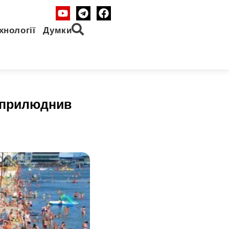
хнології
Думки
 оприлюднив