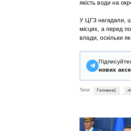
якість води на ок
У ЦГЗ нагадали, щ
місцях, а перед п
влади, оскільки я
Підписуйте
нових аксе
Теги:
Головна1
л