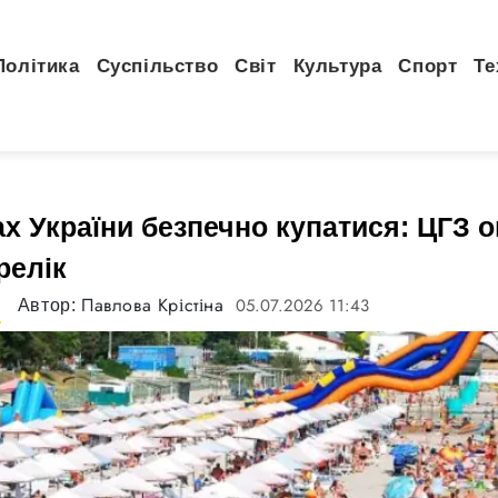
Політика
Суспільство
Світ
Культура
Спорт
Те
ах України безпечно купатися: ЦГЗ
релік
Павлова Крістіна
05.07.2026 11:43
Автор:
а