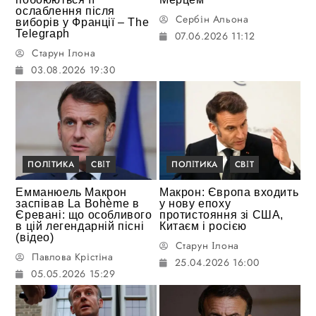
ослаблення після
Сербін Альона
виборів у Франції – The
Telegraph
07.06.2026 11:12
Старун Ілона
03.08.2026 19:30
ПОЛІТИКА
СВІТ
ПОЛІТИКА
СВІТ
Емманюель Макрон
Макрон: Європа входить
заспівав La Bohème в
у нову епоху
Єревані: що особливого
протистояння зі США,
в цій легендарній пісні
Китаєм і росією
(відео)
Старун Ілона
Павлова Крістіна
25.04.2026 16:00
05.05.2026 15:29