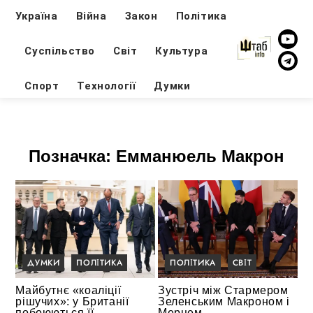
Україна
Війна
Закон
Політика
Суспільство
Світ
Культура
Спорт
Технології
Думки
Позначка:
Емманюель Макрон
ДУМКИ
ПОЛІТИКА
ПОЛІТИКА
СВІТ
Майбутнє «коаліції
Зустріч між Стармером
рішучих»: у Британії
Зеленським Макроном і
побоюються її
Мерцем