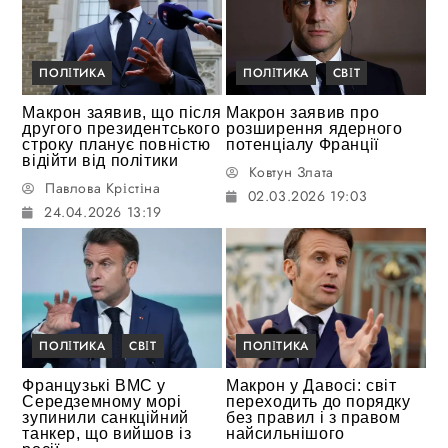
ПОЛІТИКА
ПОЛІТИКА
СВІТ
Макрон заявив, що після
Макрон заявив про
другого президентського
розширення ядерного
строку планує повністю
потенціалу Франції
відійти від політики
Ковтун Злата
Павлова Крістіна
02.03.2026 19:03
24.04.2026 13:19
ПОЛІТИКА
СВІТ
ПОЛІТИКА
Французькі ВМС у
Макрон у Давосі: світ
Середземному морі
переходить до порядку
зупинили санкційний
без правил і з правом
танкер, що вийшов із
найсильнішого