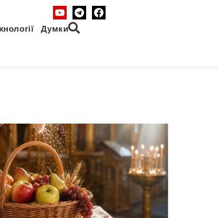
хнології
Думки