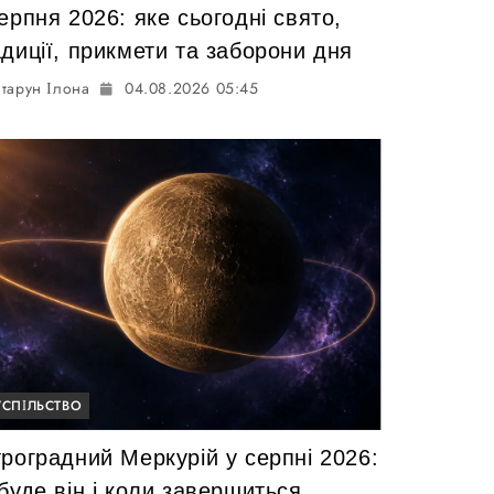
ерпня 2026: яке сьогодні свято,
диції, прикмети та заборони дня
тарун Ілона
04.08.2026 05:45
УСПІЛЬСТВО
роградний Меркурій у серпні 2026:
буде він і коли завершиться