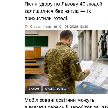
Після удару по Львову 40 людей
залишилися без житла — їх
прихистили готелі
Старун Ілона
04.08.2026 18:30
ЗАКОН
СУСПІЛЬСТВО
Мобілізовані освітяни можуть
вимагати середній заробіток за 20