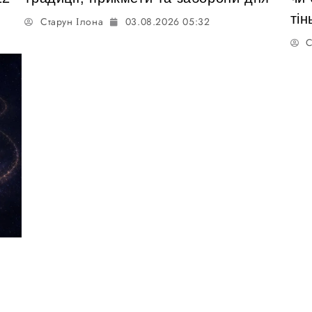
тін
Старун Ілона
03.08.2026 05:32
С
: