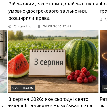
Військовим, які стали до війська після
4 с
умовно-дострокового звільнення,
тра
розширили права
С
Старун Ілона
04.08.2026 17:59
СУСПІЛЬСТВО
С
3 серпня 2026: яке сьогодні свято,
Рет
22–
традиції, прикмети та заборони дня
чи 