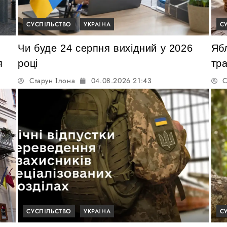
СУСПІЛЬСТВО
УКРАЇНА
С
Чи буде 24 серпня вихідний у 2026
Яб
я
році
тра
Старун Ілона
04.08.2026 21:43
С
СУСПІЛЬСТВО
УКРАЇНА
С