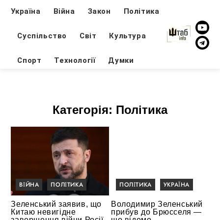
Україна
Війна
Закон
Політика
Суспільство
Світ
Культура
Спорт
Технології
Думки
Категорія:
Політика
ВІЙНА
ПОЛІТИКА
ПОЛІТИКА
УКРАЇНА
Зеленський заявив, що
Володимир Зеленський
Китаю невигідне
прибув до Брюсселя —
завершення війни Росії
що відомо