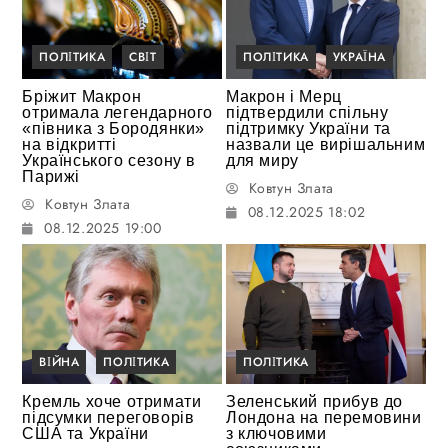
ПОЛІТИКА
СВІТ
ПОЛІТИКА
УКРАЇНА
Бріжит Макрон
Макрон і Мерц
отримала легендарного
підтвердили спільну
«півника з Бородянки»
підтримку України та
на відкритті
назвали це вирішальним
Українського сезону в
для миру
Парижі
Ковтун Злата
Ковтун Злата
08.12.2025 18:02
08.12.2025 19:00
ВІЙНА
ПОЛІТИКА
ПОЛІТИКА
Кремль хоче отримати
Зеленський прибув до
підсумки переговорів
Лондона на перемовини
США та України
з ключовими