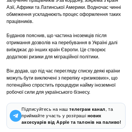
залученні працівників з-за кордону, зокрема з країн
Азії, Африки та Латинської Америки. Водночас чинні
обмеження ускладнюють процес оформлення таких
працівників.
Буданов пояснив, що частина іноземців після
отримання дозволів на перебування в Україні далі
виїжджає до інших країн Європи. Це створює
додаткові ризики для міграційної політики.
Він додав, що під час перегляду списку деякі країни
можуть бути виключені з переліку «ризикових», що
потенційно спростить процедури найму іноземної
робочої сили для українського бізнесу.
Підписуйтесь на наш
телеграм канал
, та
приймайте участь у розіграші
нових
аксесуарів від Apple та талонів на паливо!