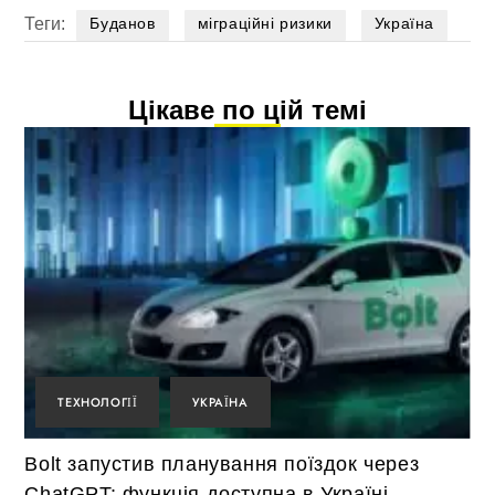
Теги:
Буданов
міграційні ризики
Україна
Цікаве по цій темі
ТЕХНОЛОГІЇ
УКРАЇНА
Bolt запустив планування поїздок через
ChatGPT: функція доступна в Україні