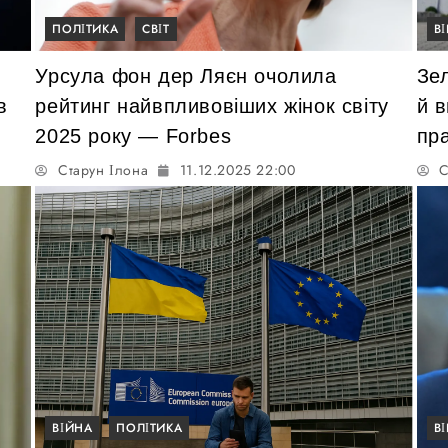
ПОЛІТИКА
СВІТ
В
Урсула фон дер Ляєн очолила
Зел
в
рейтинг найвпливовіших жінок світу
й в
2025 року — Forbes
пр
Старун Ілона
11.12.2025 22:00
С
ВІЙНА
ПОЛІТИКА
В