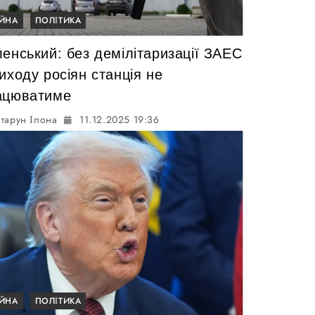
ІЙНА
ПОЛІТИКА
енський: без демілітаризації ЗАЕС
иходу росіян станція не
ацюватиме
тарун Ілона
11.12.2025 19:36
ІЙНА
ПОЛІТИКА