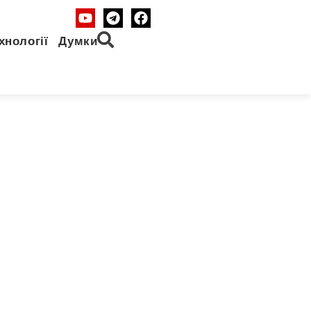
хнології
Думки