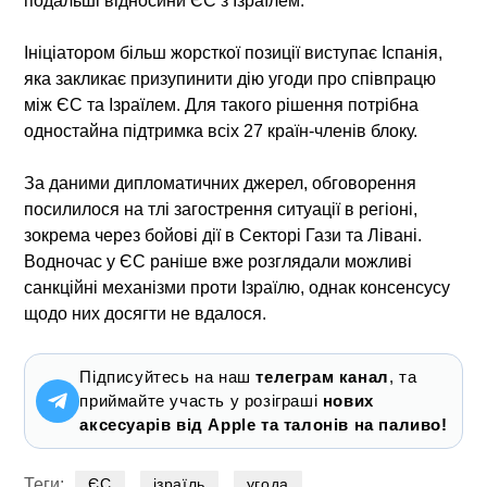
подальші відносини ЄС з Ізраїлем.
Ініціатором більш жорсткої позиції виступає Іспанія,
яка закликає призупинити дію угоди про співпрацю
між ЄС та Ізраїлем. Для такого рішення потрібна
одностайна підтримка всіх 27 країн-членів блоку.
За даними дипломатичних джерел, обговорення
посилилося на тлі загострення ситуації в регіоні,
зокрема через бойові дії в Секторі Гази та Лівані.
Водночас у ЄС раніше вже розглядали можливі
санкційні механізми проти Ізраїлю, однак консенсусу
щодо них досягти не вдалося.
Підписуйтесь на наш
телеграм канал
, та
приймайте участь у розіграші
нових
аксесуарів від Apple та талонів на паливо!
Теги:
ЄС
ізраїль
угода