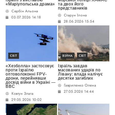
«Маріупольська драма»
та двох його
представників
Сербін Альона
Старун Ілона
03.07.2026 14:18
28.06.2026 15:54
СВІТ
ВІЙНА
СВІТ
«Хезболла» застосовує
Ізраїль завдав
проти Ізраїлю
масованих ударів по
оптоволоконні FPV-
Лівану: влада налічує
дрони, перейнявши
десятки загиблих
досвід війни в Україні —
Гавриленко Олена
BBC
27.05.2026 14:44
Ковтун Злата
29.05.2026 10:02