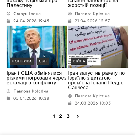
покажуть фільми про
Іспанія наполягає на
Палестину
жорсткій позиції
Старун Ілона
Павлова Крістіна
24.04.2026 19:45
21.04.2026 12:57
ПОЛІТИКА
СВІТ
ВІЙНА
Іран і США обмінялися
Іран запустив ракету по
різкими погрозами через
Ізраїлю з цитатою
ескалацію конфлікту
прем’єра Іспанії Педро
Санчеса
Павлова Крістіна
Павлова Крістіна
05.04.2026 10:38
24.03.2026 10:05
1
2
3