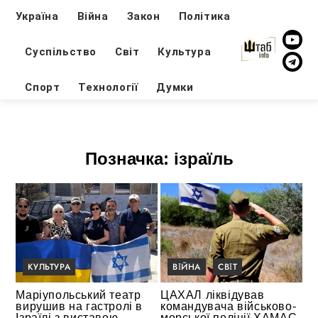
Україна
Війна
Закон
Політика
Суспільство
Світ
Культура
Спорт
Технології
Думки
Позначка:
ізраїль
КУЛЬТУРА
ВІЙНА
СВІТ
Маріупольський театр
ЦАХАЛ ліквідував
вирушив на гастролі в
командувача військово-
Ізраїлі з виставою
морської поліції ХАМАС