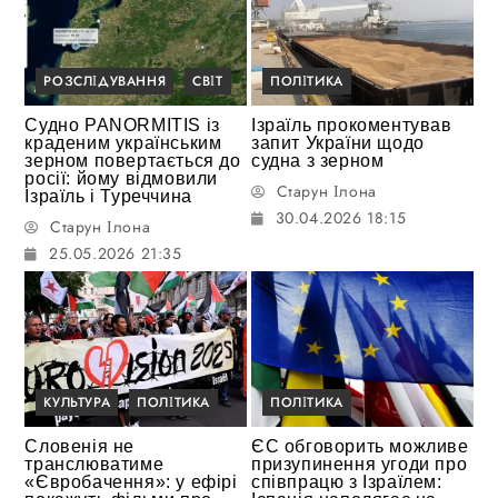
РОЗСЛІДУВАННЯ
СВІТ
ПОЛІТИКА
Судно PANORMITIS із
Ізраїль прокоментував
краденим українським
запит України щодо
зерном повертається до
судна з зерном
росії: йому відмовили
Старун Ілона
Ізраїль і Туреччина
30.04.2026 18:15
Старун Ілона
25.05.2026 21:35
КУЛЬТУРА
ПОЛІТИКА
ПОЛІТИКА
Словенія не
ЄС обговорить можливе
транслюватиме
призупинення угоди про
«Євробачення»: у ефірі
співпрацю з Ізраїлем: