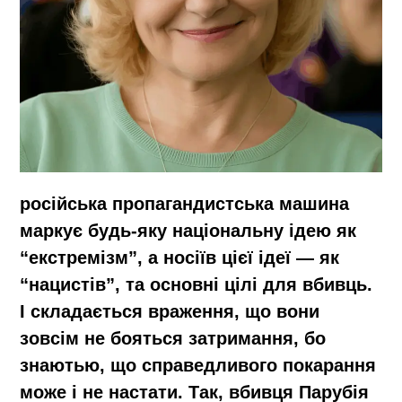
російська пропагандистська машина
маркує будь-яку національну ідею як
“екстремізм”, а носіїв цієї ідеї — як
“нацистів”, та основні цілі для вбивць.
І складається враження, що вони
зовсім не бояться затримання, бо
знаютью, що справедливого покарання
може і не настати. Так,
вбивця Парубія