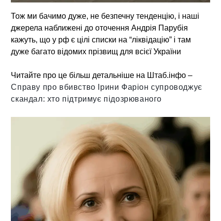
Тож ми бачимо дуже, не безпечну тенденцію, і наші
джерела наближені до оточення Андрія Парубія
кажуть, що у рф є цілі списки на “ліквідацію” і там
дуже багато відомих прізвищ для всієї України
Читайте про це більш детальніше на Штаб.інфо –
Справу про вбивство Ірини Фаріон супроводжує
скандал: хто підтримує підозрюваного