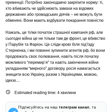
превенції.
Потрібно законодавчо закріпити норму: ті,
хто вбивають чи здійснюють замахи на відомих
державних або громадських діячів – не можуть бути
обміняні. Вони мають відбувати покарання повністю
Нажаль, це тілки початок страшної
кампанія рф
, але
сьогодні війна це не тільки там де фронт, це вбивство
у Парубія та Фаріон. Це сліди крові біля під’їзду
Стерненка, і ми повинні зупинити агентів рф, бо вони
продовжать своє полювання, навіть після початку
можливого “перемирʼя” та навіть закінчення війни
укладанням “мирного” договору, росія намагається
знищити всю Україну, разом з Українцями, мовою,
ідеєю…
Estimated reading time:
4
хвилини
Підписуйтесь на наш
телеграм канал
, та