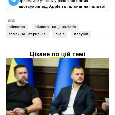
приймайте участь у розіграші
нових
аксесуарів від Apple та талонів на паливо!
Теги:
вбивство
вбивство націоналістів
замах на Стерненка
львів
парубій
Цікаве по цій темі