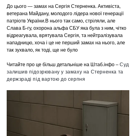
До цього — замах на Сергія Стерненка.
Активіста,
ветерана Майдану, молодого лідера нової генерації
патріотв України.В нього так само, стріляли, але
Слава Б-гу, охорона альфа СБУ яка була з ним, чітко
відреагувала, врятувала Сергія, та нейтралізувала
нападницю, хоча і це не перший замах на нього, але
так зухвало, як тоді, ще не було
Читайте про це більш детальніше на Штаб.інфо –
Суд
залишив підозрювану у замаху на Стерненка та
держзраді під вартою до серпня