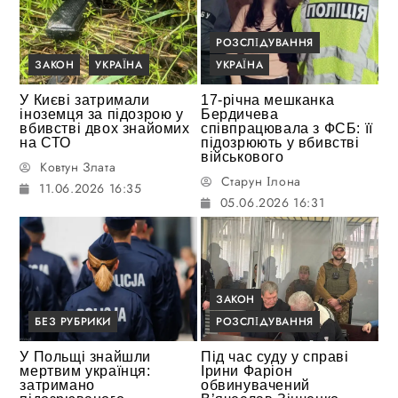
РОЗСЛІДУВАННЯ
ЗАКОН
УКРАЇНА
УКРАЇНА
У Києві затримали
17-річна мешканка
іноземця за підозрою у
Бердичева
вбивстві двох знайомих
співпрацювала з ФСБ: її
на СТО
підозрюють у вбивстві
військового
Ковтун Злата
Старун Ілона
11.06.2026 16:35
05.06.2026 16:31
ЗАКОН
БЕЗ РУБРИКИ
РОЗСЛІДУВАННЯ
У Польщі знайшли
Під час суду у справі
мертвим українця:
Ірини Фаріон
затримано
обвинувачений