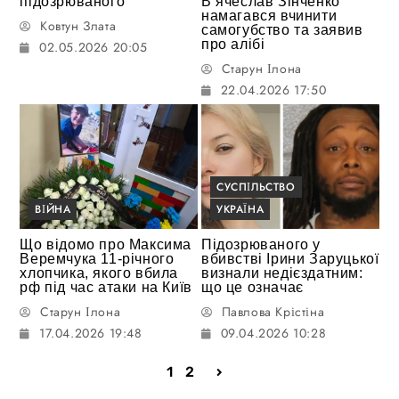
підозрюваного
В’ячеслав Зінченко
намагався вчинити
Ковтун Злата
самогубство та заявив
про алібі
02.05.2026 20:05
Старун Ілона
22.04.2026 17:50
СУСПІЛЬСТВО
ВІЙНА
УКРАЇНА
Що відомо про Максима
Підозрюваного у
Веремчука 11-річного
вбивстві Ірини Заруцької
хлопчика, якого вбила
визнали недієздатним:
рф під час атаки на Київ
що це означає
Старун Ілона
Павлова Крістіна
17.04.2026 19:48
09.04.2026 10:28
1
2