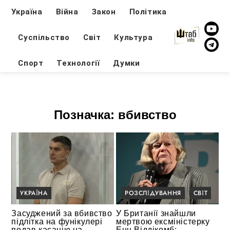
Україна
Війна
Закон
Політика
Суспільство
Світ
Культура
Спорт
Технології
Думки
Позначка:
вбивство
УКРАЇНА
РОЗСЛІДУВАННЯ
СВІТ
Засуджений за вбивство
У Британії знайшли
підлітка на фунікулері
мертвою ексміністерку
подав касацію на
Енн Віддікомб: