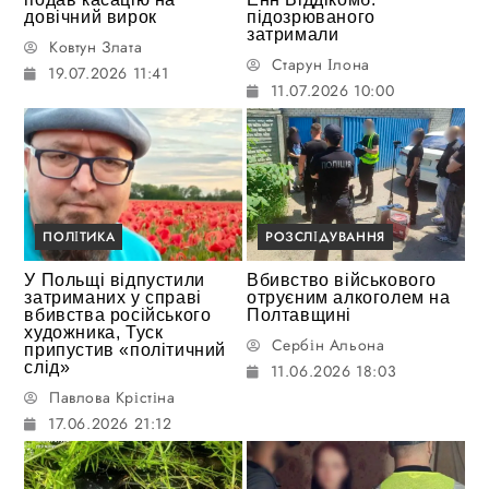
довічний вирок
підозрюваного
затримали
Ковтун Злата
Старун Ілона
19.07.2026 11:41
11.07.2026 10:00
ПОЛІТИКА
РОЗСЛІДУВАННЯ
У Польщі відпустили
Вбивство військового
затриманих у справі
отруєним алкоголем на
вбивства російського
Полтавщині
художника, Туск
Сербін Альона
припустив «політичний
слід»
11.06.2026 18:03
Павлова Крістіна
17.06.2026 21:12