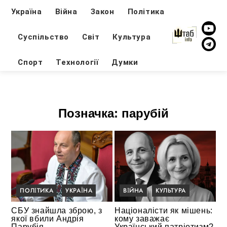
Україна
Війна
Закон
Політика
Суспільство
Світ
Культура
Спорт
Технології
Думки
Позначка:
парубій
ПОЛІТИКА
УКРАЇНА
ВІЙНА
КУЛЬТУРА
СБУ знайшла зброю, з
Націоналісти як мішень:
якої вбили Андрія
кому заважає
Парубія
Український патріотизм?