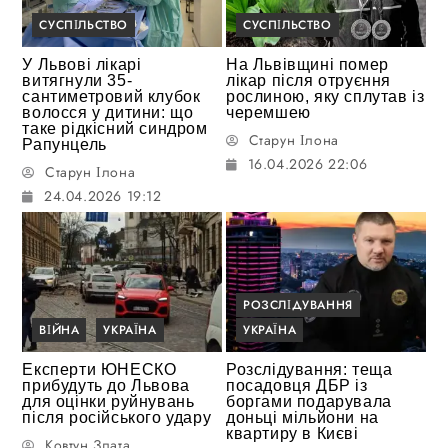
СУСПІЛЬСТВО
СУСПІЛЬСТВО
У Львові лікарі
На Львівщині помер
витягнули 35-
лікар після отруєння
сантиметровий клубок
рослиною, яку сплутав із
волосся у дитини: що
черемшею
таке рідкісний синдром
Старун Ілона
Рапунцель
16.04.2026 22:06
Старун Ілона
24.04.2026 19:12
РОЗСЛІДУВАННЯ
ВІЙНА
УКРАЇНА
УКРАЇНА
Експерти ЮНЕСКО
Розслідування: теща
прибудуть до Львова
посадовця ДБР із
для оцінки руйнувань
боргами подарувала
після російського удару
доньці мільйони на
квартиру в Києві
Ковтун Злата