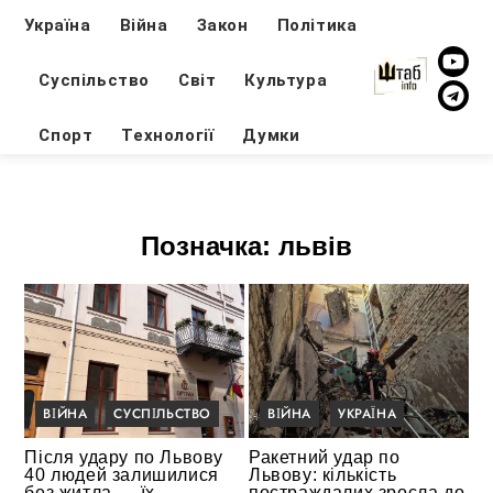
Україна
Війна
Закон
Політика
Суспільство
Світ
Культура
Спорт
Технології
Думки
Позначка:
львів
ВІЙНА
СУСПІЛЬСТВО
ВІЙНА
УКРАЇНА
Після удару по Львову
Ракетний удар по
40 людей залишилися
Львову: кількість
без житла — їх
постраждалих зросла до