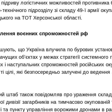
ю підриву логістичних можливостей противника
технічного підрозділу зі складу 49-ї армії оку
цького на ТОТ Херсонської області.
лення воєнних спроможностей рф
шують, що Україна влучила по бурових устано
начущих об’єктах у межах стратегії системного
х і наступальних спроможностей російських оку
і цілі, які безпосередньо залучені до ведення 
ий штаб також повідомляв про ураження склад
ої дивізії загарбників на тимчасово окупованій 
ті та пункту управління ворожими дронами в р