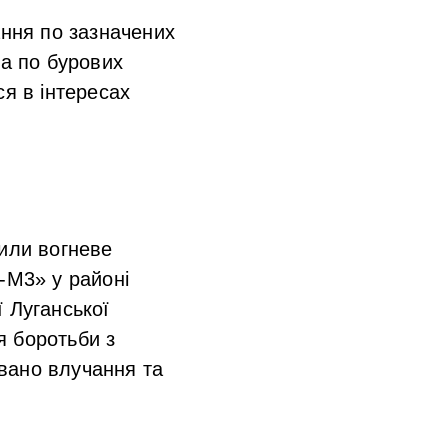
ання по зазначених
ла по бурових
ся в інтересах
нили вогневе
-М3» у районі
 Луганської
я боротьби з
вано влучання та