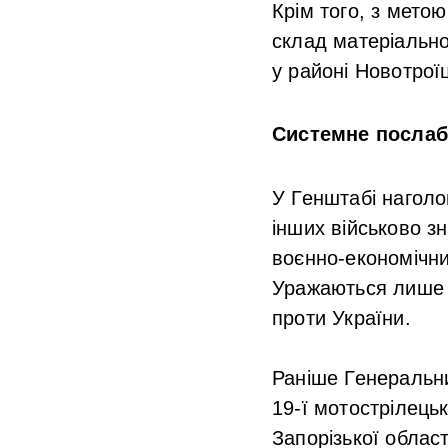
Крім того, з мето
склад матеріально-
у районі Новотрої
Системне послаб
У Генштабі наголо
інших військово з
воєнно-економічни
Уражаються лише т
проти України.
Раніше Генеральн
19-ї мотострілецьк
Запорізької облас