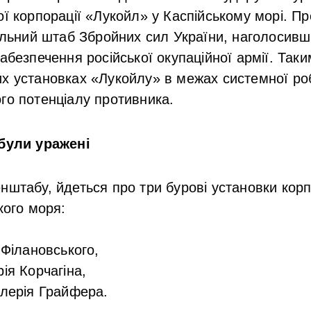
ої корпорації «Лукойл» у Каспійському морі. П
льний штаб Збройних сил України
, наголосивши
абезпечення російської окупаційної армії. Так
х установках «Лукойлу» в межах системної ро
го потенціалу противника.
 були уражені
нштабу, йдеться про три бурові установки корп
кого моря:
. Філановського,
рія Корчагіна,
алерія Грайфера.