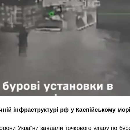
чній інфраструктурі рф у Каспійському мор
орони України завдали точкового удару по бур