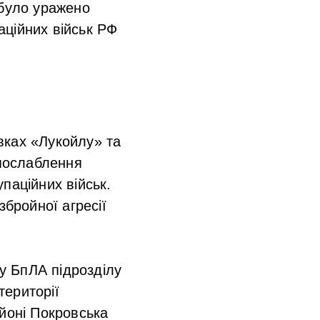
 було уражено
паційних військ РФ
вках «Лукойлу» та
 послаблення
паційних військ.
збройної агресії
у БпЛА підрозділу
території
айоні Покровська