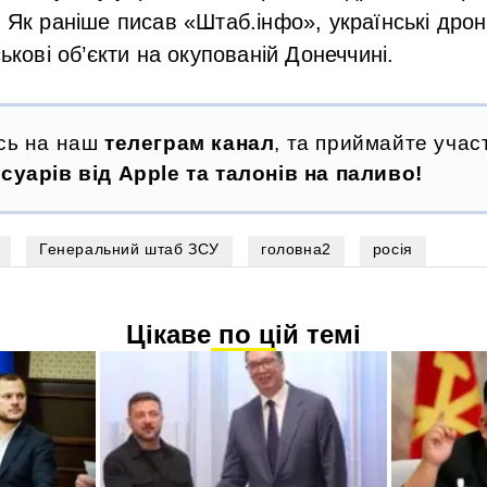
. Як раніше писав «Штаб.інфо», українські дро
ськові об’єкти на окупованій Донеччині.
сь на наш
телеграм канал
, та приймайте участ
суарів від Apple та талонів на паливо!
Генеральний штаб ЗСУ
головна2
росія
Цікаве по цій темі