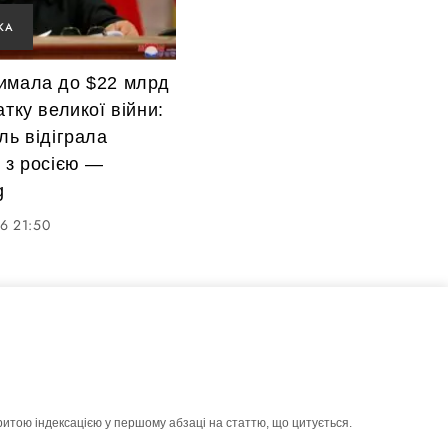
КА
имала до $22 млрд
атку великої війни:
ль відіграла
 з росією —
g
6 21:50
ритою індексацією у першому абзаці на статтю, що цитується.