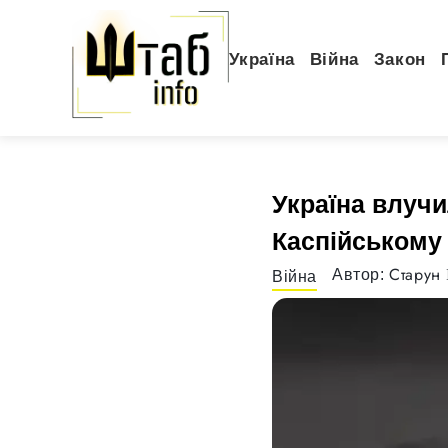
Україна
Війна
Закон
Україна влучи
Каспійському 
Старун 
Автор:
Війна