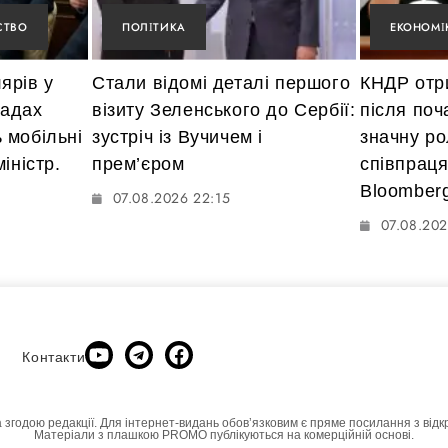
СТВО
ПОЛІТИКА
ЕКОНОМІ
ярів у
Стали відомі деталі першого
КНДР отр
мадах
візиту Зеленського до Сербії:
після поч
 мобільні
зустріч із Вучичем і
значну ро
іністр.
прем’єром
співпраця
Bloomber
07.08.2026 22:15
07.08.202
Контакти
а згодою редакції. Для інтернет-видань обовʼязковим є пряме посилання з відк
Матеріали з плашкою PROMO публікуються на комерційній основі.