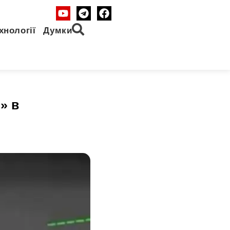
хнології
Думки
» в