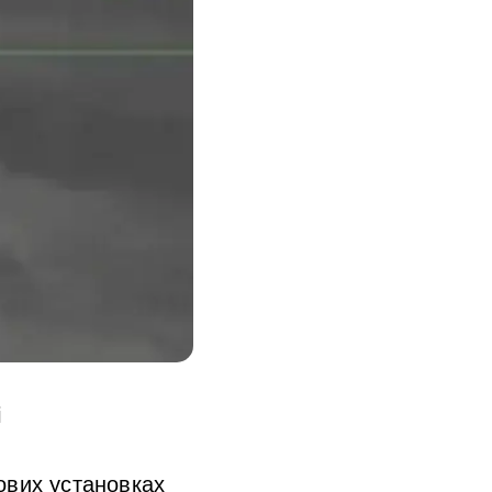
і
ових установках