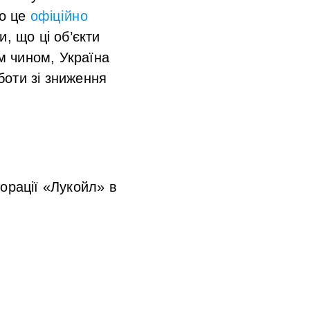
ро це
офіційно
, що ці об’єкти
им чином, Україна
боти зі зниження
орації «Лукойл» в