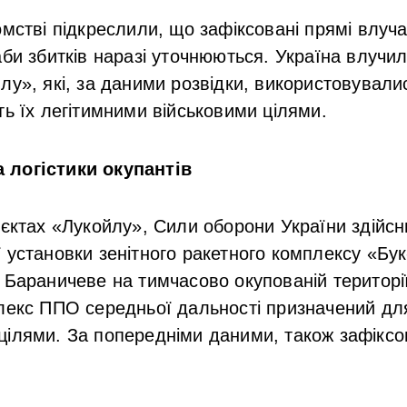
омстві підкреслили, що зафіксовані прямі влуч
аби збитків наразі уточнюються. Україна влучи
лу», які, за даними розвідки, використовували
ть їх легітимними військовими цілями.
 логістики окупантів
’єктах «Лукойлу», Сили оборони України здійс
 установки зенітного ракетного комплексу «Бук
 Бараничеве на тимчасово окупованій території
лекс ППО середньої дальності призначений дл
цілями. За попередніми даними, також зафіксо