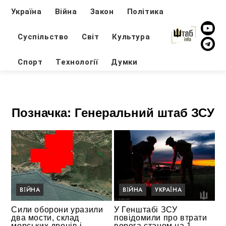
Україна
Війна
Закон
Політика
Суспільство
Світ
Культура
Спорт
Технології
Думки
Позначка:
Генеральний штаб ЗСУ
ВІЙНА
ВІЙНА
УКРАЇНА
Сили оборони уразили
У Генштабі ЗСУ
два мости, склад
повідомили про втрати
морських дронів і
ворога станом на 1