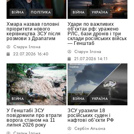
ВІЙНА
ПОЛІТИКА
ВІЙНА
УКРАЇНА
Хмара назвав головні
Удари по важливих
пріоритети нового
об’єктах рф: уражено
керівництва ЗСУ після
РЛС, бази дронів і три
розмови з Драпатим
склади російських військ
— Генштаб
Старун Ілона
Старун Ілона
22.07.2026 16:40
21.07.2026 14:11
ВІЙНА
ВІЙНА
УКРАЇНА
У Генштабі ЗСУ
ЗСУ уразили 18
повідомили про втрати
російських суден і
ворога станом на 11
нафтові об’єкти РФ
липня 2026 року
Сербін Альона
Старун Ілона