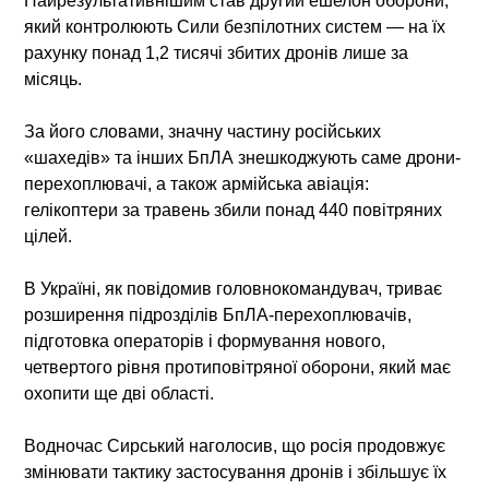
Найрезультативнішим став другий ешелон оборони,
який контролюють Сили безпілотних систем — на їх
рахунку понад 1,2 тисячі збитих дронів лише за
місяць.
За його словами, значну частину російських
«шахедів» та інших БпЛА знешкоджують саме дрони-
перехоплювачі, а також армійська авіація:
гелікоптери за травень збили понад 440 повітряних
цілей.
В Україні, як повідомив головнокомандувач, триває
розширення підрозділів БпЛА-перехоплювачів,
підготовка операторів і формування нового,
четвертого рівня протиповітряної оборони, який має
охопити ще дві області.
Водночас Сирський наголосив, що росія продовжує
змінювати тактику застосування дронів і збільшує їх