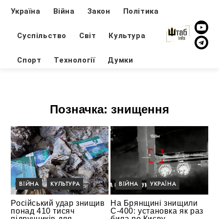
Україна
Війна
Закон
Політика
Суспільство
Світ
Культура
Спорт
Технології
Думки
Позначка:
знищення
ВІЙНА
КУЛЬТУРА
ВІЙНА
УКРАЇНА
Російський удар знищив
На Брянщині знищили
понад 410 тисяч
С-400: установка як раз
підручників для
била по Києву