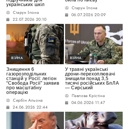
українських шкіл
Старун Ілона
Старун Ілона
06.07.2026 20:09
22.07.2026 20:10
ВІЙНА
ВІЙНА
Знищення 6
У травні українські
газорозподільних
дрони-перехоплювачі
станцій у Росії: легіон
знищили понад 3,5
“Свобода Росії” заявив
тисячі російських БпЛА
про масштабну
— Сирський
операцію
Павлова Крістіна
Сербін Альона
04.06.2026 11:47
24.06.2026 22:44