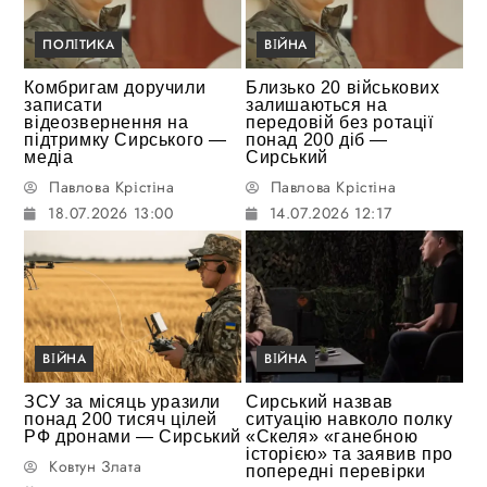
ПОЛІТИКА
ВІЙНА
Комбригам доручили
Близько 20 військових
записати
залишаються на
відеозвернення на
передовій без ротації
підтримку Сирського —
понад 200 діб —
медіа
Сирський
Павлова Крістіна
Павлова Крістіна
18.07.2026 13:00
14.07.2026 12:17
ВІЙНА
ВІЙНА
ЗСУ за місяць уразили
Сирський назвав
понад 200 тисяч цілей
ситуацію навколо полку
РФ дронами — Сирський
«Скеля» «ганебною
історією» та заявив про
Ковтун Злата
попередні перевірки