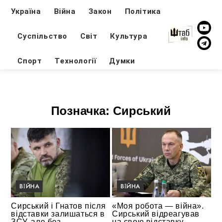
Україна
Війна
Закон
Політика
Суспільство
Світ
Культура
Спорт
Технології
Думки
Позначка:
Сирський
ВІЙНА
ВІЙНА
Сирський і Гнатов після
«Моя робота — війна».
відставки залишаться в
Сирський відреагував
ЗСУ, але без
на свою відставку