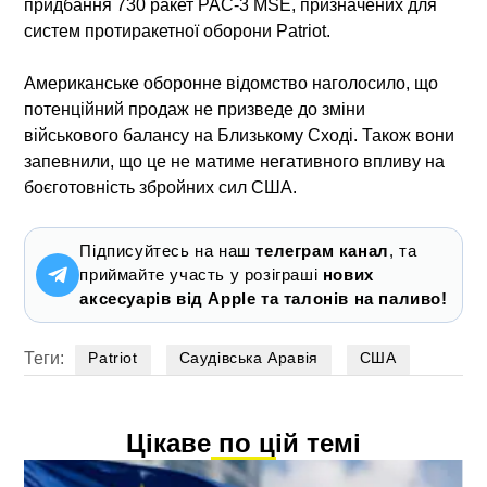
придбання 730 ракет PAC-3 MSE, призначених для
систем протиракетної оборони Patriot.
Американське оборонне відомство наголосило, що
потенційний продаж не призведе до зміни
військового балансу на Близькому Сході. Також вони
запевнили, що це не матиме негативного впливу на
боєготовність збройних сил США.
Підписуйтесь на наш
телеграм канал
, та
приймайте участь у розіграші
нових
аксесуарів від Apple та талонів на паливо!
Теги:
Patriot
Саудівська Аравія
США
Цікаве по цій темі