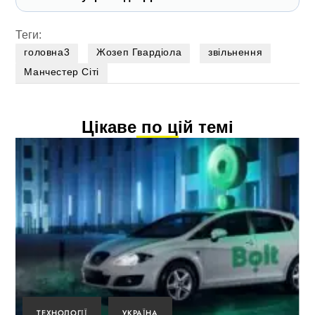
Теги:
головна3
Жозеп Гвардіола
звільнення
Манчестер Сіті
Цікаве по цій темі
ТЕХНОЛОГІЇ
УКРАЇНА