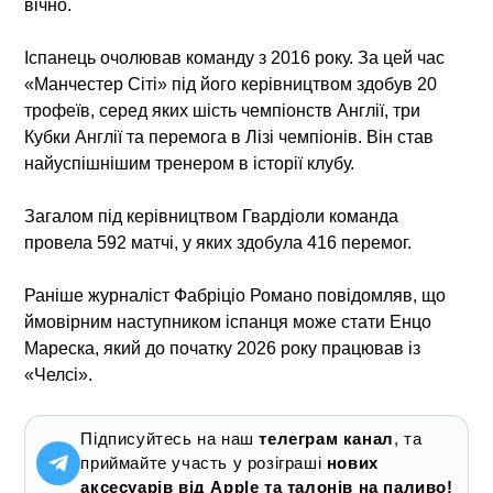
вічно.
Іспанець очолював команду з 2016 року. За цей час
«Манчестер Сіті» під його керівництвом здобув 20
трофеїв, серед яких шість чемпіонств Англії, три
Кубки Англії та перемога в Лізі чемпіонів. Він став
найуспішнішим тренером в історії клубу.
Загалом під керівництвом Гвардіоли команда
провела 592 матчі, у яких здобула 416 перемог.
Раніше журналіст Фабріціо Романо повідомляв, що
ймовірним наступником іспанця може стати Енцо
Мареска, який до початку 2026 року працював із
«Челсі».
Підписуйтесь на наш
телеграм канал
, та
приймайте участь у розіграші
нових
аксесуарів від Apple та талонів на паливо!