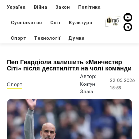
Україна
Війна
Закон
Політика
Суспільство
Світ
Культура
Спорт
Технології
Думки
Пеп Гвардіола залишить «Манчестер
Сіті» після десятиліття на чолі команди
Автор:
22.05.2026
Ковтун
Спорт
15:58
Злата