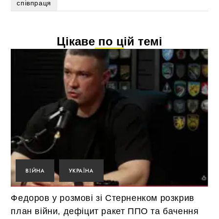
співпраця
Цікаве по цій темі
ВІЙНА
УКРАЇНА
Федоров у розмові зі Стерненком розкрив
план війни, дефіцит ракет ППО та бачення