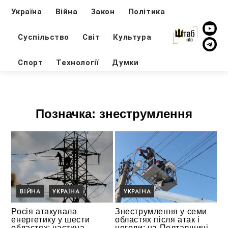
Україна
Війна
Закон
Політика
Суспільство
Світ
Культура
Спорт
Технології
Думки
Позначка:
знеструмлення
ВІЙНА
УКРАЇНА
УКРАЇНА
Росія атакувала
Знеструмлення у семи
енергетику у шести
областях після атак і
областях: частина
негоди: на Полтавщині