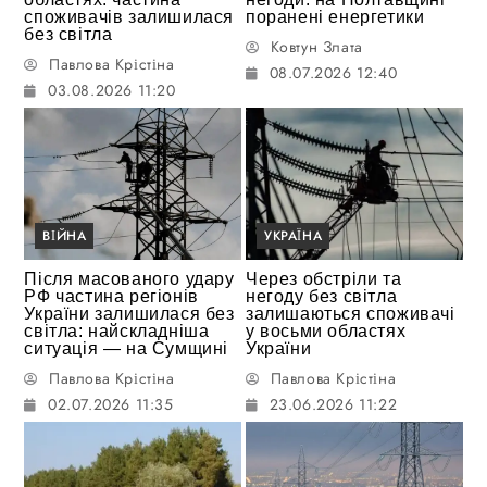
споживачів залишилася
поранені енергетики
без світла
Ковтун Злата
Павлова Крістіна
08.07.2026 12:40
03.08.2026 11:20
ВІЙНА
УКРАЇНА
Після масованого удару
Через обстріли та
РФ частина регіонів
негоду без світла
України залишилася без
залишаються споживачі
світла: найскладніша
у восьми областях
ситуація — на Сумщині
України
Павлова Крістіна
Павлова Крістіна
02.07.2026 11:35
23.06.2026 11:22