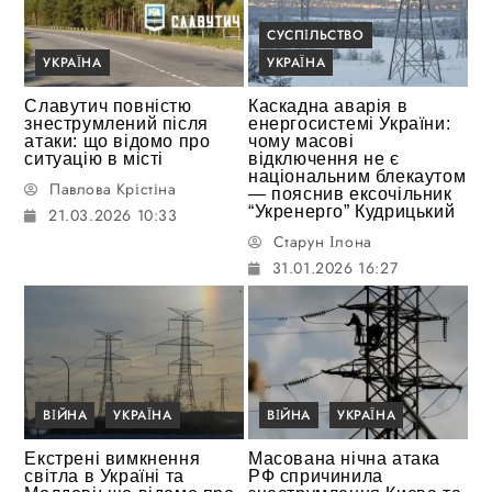
СУСПІЛЬСТВО
УКРАЇНА
УКРАЇНА
Славутич повністю
Каскадна аварія в
знеструмлений після
енергосистемі України:
атаки: що відомо про
чому масові
ситуацію в місті
відключення не є
національним блекаутом
Павлова Крістіна
— пояснив ексочільник
“Укренерго” Кудрицький
21.03.2026 10:33
Старун Ілона
31.01.2026 16:27
ВІЙНА
УКРАЇНА
ВІЙНА
УКРАЇНА
Екстрені вимкнення
Масована нічна атака
світла в Україні та
РФ спричинила