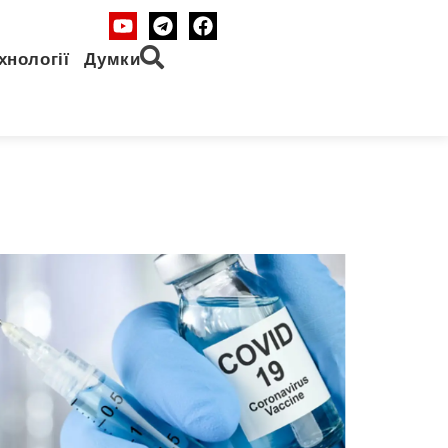
хнології
Думки