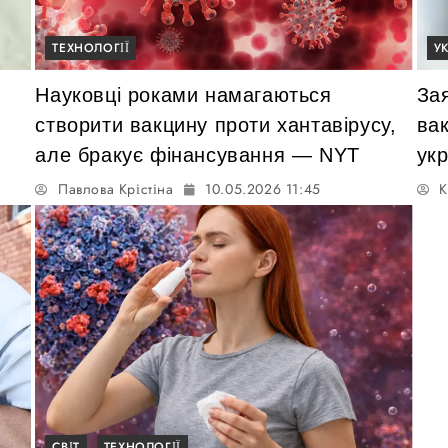
ТЕХНОЛОГІЇ
У
Науковці роками намагаються
Зая
створити вакцину проти хантавірусу,
вак
але бракує фінансування — NYT
ук
Павлова Крістіна
10.05.2026 11:45
К
СВІТ
ТЕХНОЛОГІЇ