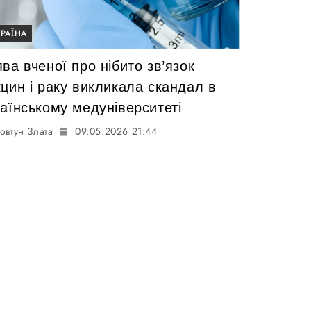
КРАЇНА
ва вченої про нібито зв’язок
цин і раку викликала скандал в
раїнському медуніверситеті
овтун Злата
09.05.2026 21:44