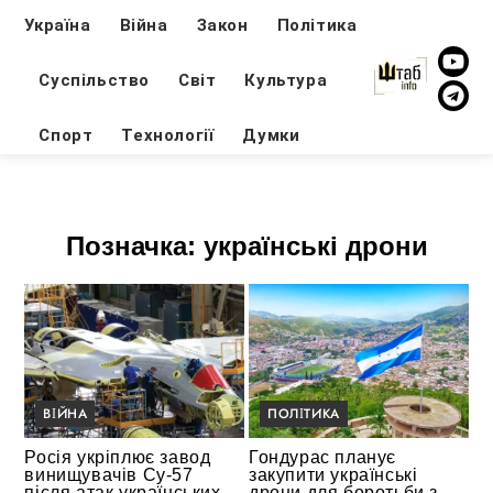
Україна
Війна
Закон
Політика
Суспільство
Світ
Культура
Спорт
Технології
Думки
Позначка:
українські дрони
ВІЙНА
ПОЛІТИКА
Росія укріплює завод
Гондурас планує
винищувачів Су-57
закупити українські
після атак українських
дрони для боротьби з