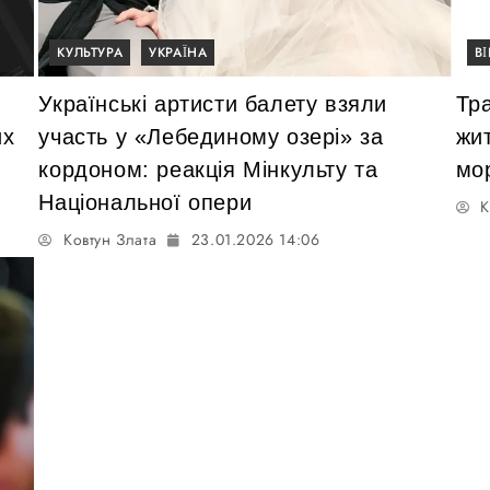
КУЛЬТУРА
УКРАЇНА
В
Українські артисти балету взяли
Тр
их
участь у «Лебединому озері» за
жи
кордоном: реакція Мінкульту та
мо
Національної опери
К
Ковтун Злата
23.01.2026 14:06