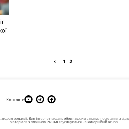
ії
кої
1
2
Контакти
а згодою редакції. Для інтернет-видань обовʼязковим є пряме посилання з відк
Матеріали з плашкою PROMO публікуються на комерційній основі.