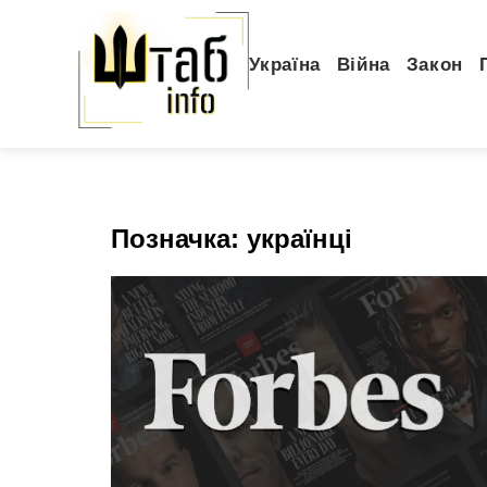
Україна
Війна
Закон
Позначка:
українці