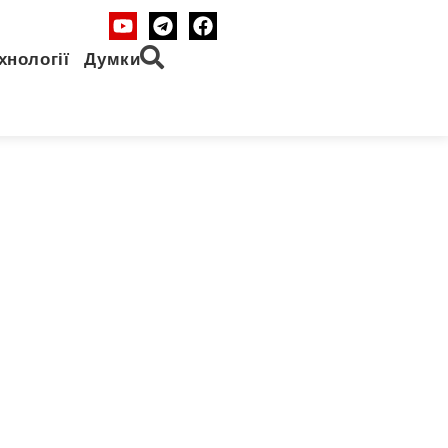
хнології
Думки