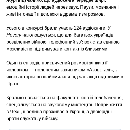
Журі відзначило, що аудіокнига передає щирі,
емоційні історії людей через звук. Паузи, мовчання і
живі інтонації підсилюють драматизм розмов.
Усього в конкурсі брали участь 124 аудіокниги. У
Hovory
наголошується, що для багатьох українців,
розділених війною, телефонний зв’язок став єдиною
можливістю підтримувати контакт із близькими.
Один із епізодів присвячений розмові жінки з її
чоловіком — полоненим захисником «Азовсталі», з
якою авторка познайомилася під час акції підтримки в
Празі.
Кралько навчається на факультеті кіно й телебачення,
спеціалізується на звуковому мистецтві. Попри життя
в Чехії, її родина проживає в Україні, а двоюрідні
брати служать у війську.