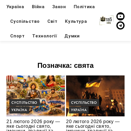
Україна
Війна
Закон
Політика
Суспільство
Світ
Культура
Спорт
Технології
Думки
Позначка:
свята
СУСПІЛЬСТВО
СУСПІЛЬСТВО
УКРАЇНА
УКРАЇНА
21 лютого 2026 року —
20 лютого 2026 року —
яке сьогодні свято,
яке сьогодні свято,
іменини, традиції та
іменини, традиції та