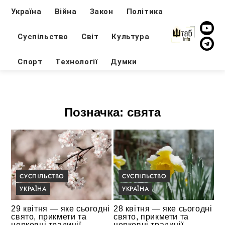
Україна
Війна
Закон
Політика
Суспільство
Світ
Культура
Спорт
Технології
Думки
Позначка:
свята
СУСПІЛЬСТВО
СУСПІЛЬСТВО
УКРАЇНА
УКРАЇНА
29 квітня — яке сьогодні
28 квітня — яке сьогодні
свято, прикмети та
свято, прикмети та
церковні традиції
церковні традиції