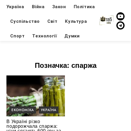
Україна
Війна
Закон
Політика
Суспільство
Світ
Культура
Спорт
Технології
Думки
Позначка:
спаржа
ЕКОНОМІКА
УКРАЇНА
В Україні різко
подорожчала спаржа:
ціни сягають 600 грн за