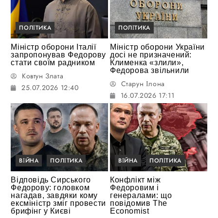
ПОЛІТИКА
ПОЛІТИКА
Міністр оборони Італії
Міністр оборони України
запропонував Федорову
досі не призначений:
стати своїм радником
Клименка «злили»,
Федорова звільнили
Ковтун Злата
Старун Ілона
25.07.2026 12:40
16.07.2026 17:11
ВІЙНА
ПОЛІТИКА
ВІЙНА
ПОЛІТИКА
Відповідь Сирського
Конфлікт між
Федорову: головком
Федоровим і
нагадав, завдяки кому
генералами: що
ексміністр зміг провести
повідомив The
брифінг у Києві
Economist