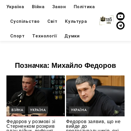
Україна
Війна
Закон
Політика
Суспільство
Світ
Культура
Спорт
Технології
Думки
Позначка:
Михайло Федоров
ВІЙНА
УКРАЇНА
УКРАЇНА
Федоров у розмові зі
Федоров заявив, що не
Стерненком розкрив
вийде до
план війни, дефіцит
протестувальників, які