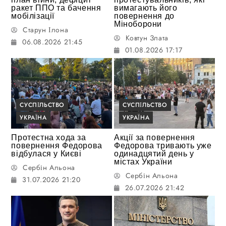
ракет ППО та бачення
вимагають його
мобілізації
повернення до
Міноборони
Старун Ілона
Ковтун Злата
06.08.2026 21:45
01.08.2026 17:17
СУСПІЛЬСТВО
СУСПІЛЬСТВО
УКРАЇНА
УКРАЇНА
Протестна хода за
Акції за повернення
повернення Федорова
Федорова тривають уже
відбулася у Києві
одинадцятий день у
містах України
Сербін Альона
Сербін Альона
31.07.2026 21:20
26.07.2026 21:42