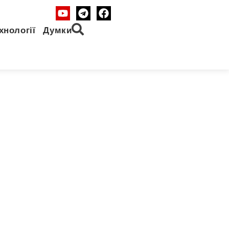
хнології
Думки