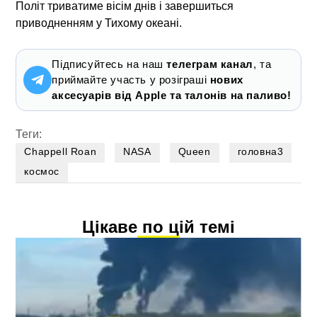
Політ триватиме вісім днів і завершиться
приводненням у Тихому океані.
Підписуйтесь на наш
телеграм канал
, та
приймайте участь у розіграші
нових
аксесуарів від Apple та талонів на паливо!
Теги:
Chappell Roan
NASA
Queen
головна3
космос
Цікаве по цій темі