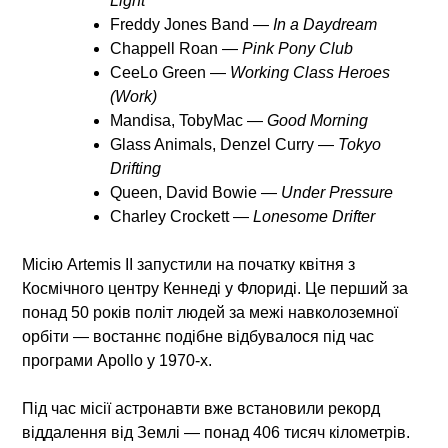
Light
Freddy Jones Band —
In a Daydream
Chappell Roan —
Pink Pony Club
CeeLo Green —
Working Class Heroes
(Work)
Mandisa, TobyMac —
Good Morning
Glass Animals, Denzel Curry —
Tokyo
Drifting
Queen, David Bowie —
Under Pressure
Charley Crockett —
Lonesome Drifter
Місію Artemis II запустили на початку квітня з
Космічного центру Кеннеді у Флориді. Це перший за
понад 50 років політ людей за межі навколоземної
орбіти — востаннє подібне відбувалося під час
програми Apollo у 1970-х.
Під час місії астронавти вже встановили рекорд
віддалення від Землі — понад 406 тисяч кілометрів.