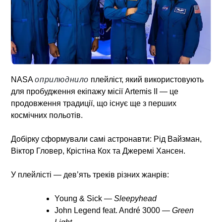
NASA
оприлюднило
плейліст, який використовують
для пробудження екіпажу місії Artemis II — це
продовження традиції, що існує ще з перших
космічних польотів.
Добірку сформували самі астронавти: Рід Вайзман,
Віктор Гловер, Крістіна Кох та Джеремі Хансен.
У плейлісті — дев’ять треків різних жанрів:
Young & Sick —
Sleepyhead
John Legend feat. André 3000 —
Green