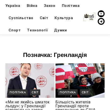
Україна
Війна
Закон
Політика
Суспільство
Світ
Культура
Спорт
Технології
Думки
Позначка:
Гренландія
ПОЛІТИКА
СВІТ
ПОЛІТИКА
СВІТ
«Ми не якийсь шматок
Більшість жителів
льоду»: у Гренландії
Гренландії проти
відповіла на заяви
приєднання до США —