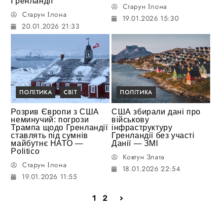
Гренландії
Старун Ілона
Старун Ілона
19.01.2026 15:30
20.01.2026 21:33
ПОЛІТИКА
СВІТ
ПОЛІТИКА
Розрив Європи з США
США збирали дані про
неминучий: погрози
військову
Трампа щодо Гренландії
інфраструктуру
ставлять під сумнів
Гренландії без участі
майбутнє НАТО —
Данії — ЗМІ
Politico
Ковтун Злата
Старун Ілона
18.01.2026 22:54
19.01.2026 11:55
1
2