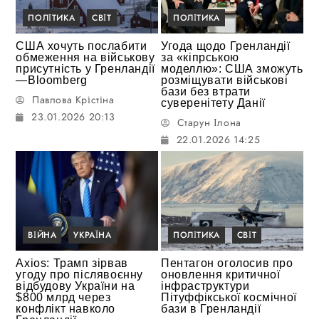
ПОЛІТИКА
СВІТ
ПОЛІТИКА
США хочуть послабити
Угода щодо Гренландії
обмеження на військову
за «кіпрською
присутність у Гренландії
моделлю»: США зможуть
—Bloomberg
розміщувати військові
бази без втрати
Павлова Крістіна
суверенітету Данії
23.01.2026 20:13
Старун Ілона
22.01.2026 14:25
ВІЙНА
УКРАЇНА
ПОЛІТИКА
СВІТ
Axios: Трамп зірвав
Пентагон оголосив про
угоду про післявоєнну
оновлення критичної
відбудову України на
інфраструктури
$800 млрд через
Пітуффікської космічної
конфлікт навколо
бази в Гренландії