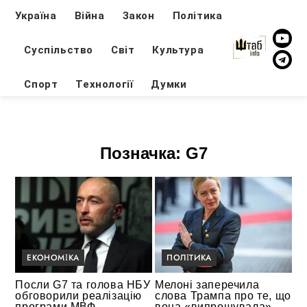
Україна
Війна
Закон
Політика
Суспільство
Світ
Культура
Спорт
Технології
Думки
Позначка:
G7
ЕКОНОМІКА
ПОЛІТИКА
Посли G7 та голова НБУ
Мелоні заперечила
обговорили реалізацію
слова Трампа про те, що
програми МВФ
вона «випрошувала»