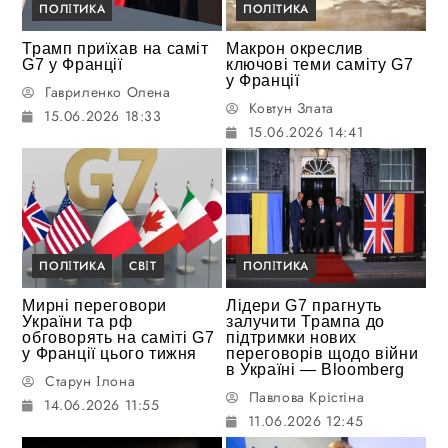
ПОЛІТИКА
ПОЛІТИКА
Трамп приїхав на саміт
Макрон окреслив
G7 у Франції
ключові теми саміту G7
у Франції
Гавриленко Олена
Ковтун Злата
15.06.2026 18:33
15.06.2026 14:41
ПОЛІТИКА
СВІТ
ПОЛІТИКА
Мирні переговори
Лідери G7 прагнуть
України та рф
залучити Трампа до
обговорять на саміті G7
підтримки нових
у Франції цього тижня
переговорів щодо війни
в Україні — Bloomberg
Старун Ілона
Павлова Крістіна
14.06.2026 11:55
11.06.2026 12:45