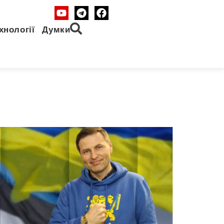
хнології
Думки