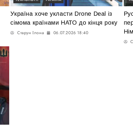
Україна хоче укласти Drone Deal із
Ру
сімома країнами НАТО до кінця року
пер
Ні
Старун Ілона
06.07.2026 18:40
С