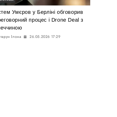
стем Умєров у Берліні обговорив
еговорний процес і Drone Deal з
меччиною
тарун Ілона
26.05.2026 17:29