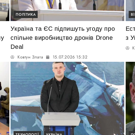
ПОЛІТИКА
В
Україна та ЄС підпишуть угоду про
Ест
ну
спільне виробництво дронів Drone
з 
Deal
К
Ковтун Злата
15.07.2026 15:32
ТЕХНОЛОГІЇ
УКРАЇНА
П