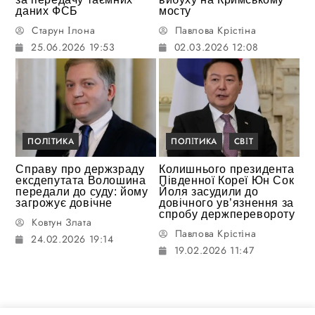
даних ФСБ
мосту
Старун Ілона
Павлова Крістіна
25.06.2026 19:53
02.03.2026 12:08
ПОЛІТИКА
ПОЛІТИКА
СВІТ
Справу про держзраду
Колишнього президента
ексдепутата Волошина
Південної Кореї Юн Сок
передали до суду: йому
Йоля засудили до
загрожує довічне
довічного ув’язнення за
спробу держперевороту
Ковтун Злата
Павлова Крістіна
24.02.2026 19:14
19.02.2026 11:47