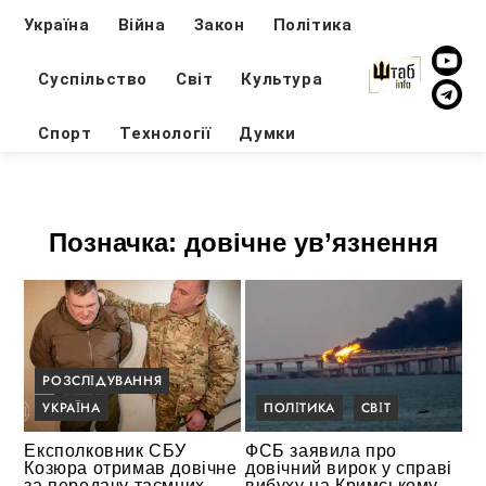
Україна
Війна
Закон
Політика
Суспільство
Світ
Культура
Спорт
Технології
Думки
Позначка:
довічне ув’язнення
РОЗСЛІДУВАННЯ
УКРАЇНА
ПОЛІТИКА
СВІТ
Експолковник СБУ
ФСБ заявила про
Козюра отримав довічне
довічний вирок у справі
за передачу таємних
вибуху на Кримському