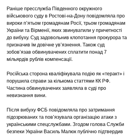
Раніше пресслужба Південного окружного
військового суду в Ростові-на-Дону повідомляла про
вироки п’ятьом громадянам Росії, трьом громадянам
України та Вірменії, яких звинуватили у причетності
до вибуху. Суд задовольнив клопотання прокурора та
призначив їм довічне ув’язнення. Також суд
зобов’язав обвинувачених сплатити понад 7
мільярдів рублів компенсації.
Російська сторона кваліфікувала подію як «теракт» і
порушила справи за кількома статтями КК РФ.
Частина обвинувачених заявляла в суді про
невизнання вини.
Після вибуху ФСБ повідомляла про затримання
підозрюваних та пов’язувала організацію атаки з
українськими спецслужбами. Згодом голова Служби
безпеки України Василь Малюк публічно підтвердив